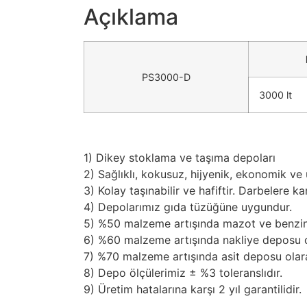
Açıklama
PS3000-D
3000 lt
1) Dikey stoklama ve taşıma depoları
2) Sağlıklı, kokusuz, hijyenik, ekonomik ve
3) Kolay taşınabilir ve hafiftir. Darbelere kar
4) Depolarımız gıda tüzüğüne uygundur.
5) %50 malzeme artışında mazot ve benzin d
6) %60 malzeme artışında nakliye deposu ola
7) %70 malzeme artışında asit deposu olarak
8) Depo ölçülerimiz ± %3 toleranslıdır.
9) Üretim hatalarına karşı 2 yıl garantilidir.