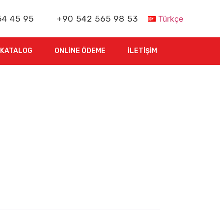
54 45 95
+90 542 565 98 53
Türkçe
-KATALOG
ONLINE ÖDEME
İLETIŞIM