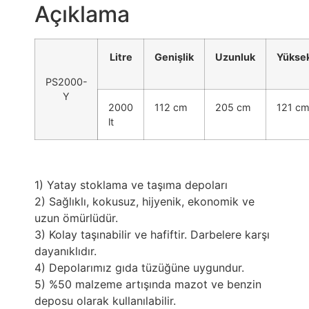
Açıklama
Litre
Genişlik
Uzunluk
Yüksek
PS2000-
Y
2000
112 cm
205 cm
121 c
lt
1) Yatay stoklama ve taşıma depoları
2) Sağlıklı, kokusuz, hijyenik, ekonomik ve
uzun ömürlüdür.
3) Kolay taşınabilir ve hafiftir. Darbelere karşı
dayanıklıdır.
4) Depolarımız gıda tüzüğüne uygundur.
5) %50 malzeme artışında mazot ve benzin
deposu olarak kullanılabilir.